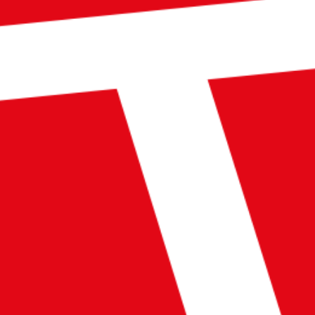
TC Visp - Postfach 549 - CH-3930 Visp - info@tcvisp.ch