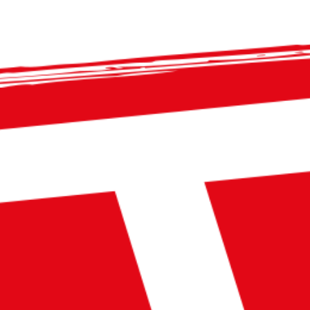
TC Visp - Postfach 549 - CH-3930 Visp - info@tcvisp.ch