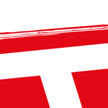
TC Visp - Postfach 549 - CH-3930 Visp - info@tcvisp.ch