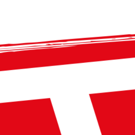
TC Visp - Postfach 549 - CH-3930 Visp - info@tcvisp.ch